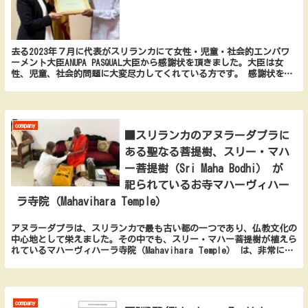
去る2023年７月に代表がスリランカにて女性・児童・社会的エンパワ
ーメント大臣ANUPA PASQUAL大臣から感謝状を頂きました。大臣は女
性、児童、社会的問題に大変尽力してくれている方です。 感謝状を頂
きました♡
company
■スリランカのアヌラーダプラに
ある聖なる菩提樹、スリー・マハ
ー菩提樹（Sri Maha Bodhi） が
祀られているお寺マハーヴィハー
ラ寺院（Mahavihara Temple）
アヌラーダプラは、スリランカで最も古い都の一つであり、仏教文化の
中心地として栄えました。その中でも、スリー・マハー菩提樹が植えら
れているマハーヴィハーラ寺院（Mahavihara Temple） は、非常に重
要な聖地とされています。お寺の大...
company