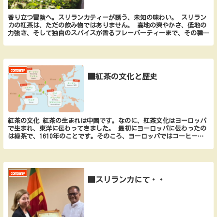
香り立つ冒険へ。スリランカティーが誘う、未知の味わい。 スリラン
カの紅茶は、ただの飲み物ではありません。 高地の爽やかさ、低地の
力強さ、そして独自のスパイスが香るフレーバーティーまで、その種類
は驚くほど多彩。 気分やシーンに合わせて選べる、...
company
■紅茶の文化と歴史
紅茶の文化 紅茶の生まれは中国です。なのに、紅茶文化はヨーロッパ
で生まれ、東洋に伝わってきました。 最初にヨーロッパに伝わったの
は緑茶で、1610年のことです。そのころ、ヨーロッパではコーヒーが
先に広まりアフリカに植民地を持つフランスの独占...
company
■スリランカにて・・